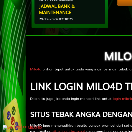
JADWAL BANK &
MAINTENANCE
29-12-2024 02:30:25
MILO
Milo4d
pilihan tepat untuk anda yang ingin bermain tebak a
LINK LOGIN MILO4D 
Dilain itu juga jika anda ingin mencari link untuk
login milo4
SITUS TEBAK ANGKA DENGAN
Milo4D juga menghadirkan begitu banyak promosi dari setia
memberikan
situs login tercepat
akan membuat para costum